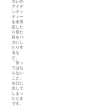
カレの
アイデ
ンティ
ティー
を全否
定した
り見た
目をバ
カにし
たりす
るな
ど、
「言っ
てはな
らない
こと」
を口に
出して
しまっ
たとき
です。