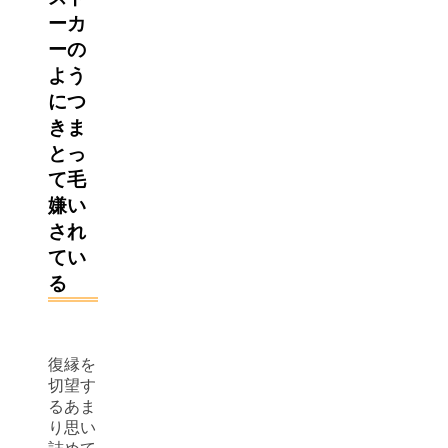
ーカ
ーの
よう
につ
きま
とっ
て毛
嫌い
され
てい
る
復縁を
切望す
るあま
り思い