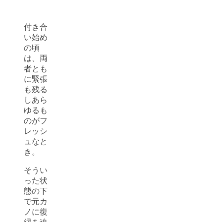
付き合
い始め
の頃
は、両
者とも
に緊張
も残る
しあら
ゆるも
のがフ
レッシ
ュなと
き。
そうい
った状
態の下
で元カ
ノに復