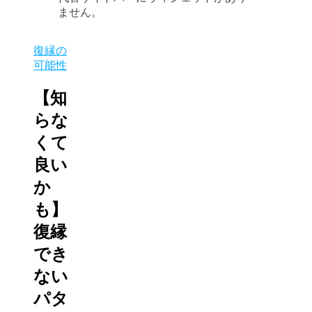
ません。
復縁の
可能性
【知
らな
くて
良い
か
も】
復縁
でき
ない
パタ