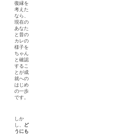
復縁を
考えた
なら、
現在の
あなた
と昔の
カレの
様子を
ちゃん
と確認
するこ
とが成
就への
はじめ
の一歩
です。
しか
し、
ど
うにも