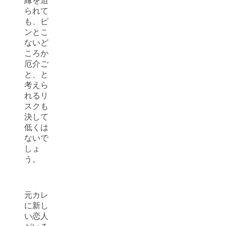
縁を迫
られて
も、ピ
ンとこ
ないど
ころか
厄介ご
と、と
考えら
れるリ
スクも
決して
低くは
ないで
しょ
う。
元カレ
に新し
い恋人