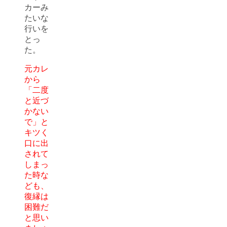
カーみ
たいな
行いを
とっ
た。
元カレ
から
「二度
と近づ
かない
で」と
キツく
口に出
されて
しまっ
た時な
ども、
復縁は
困難だ
と思い