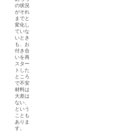
の状況
がそれ
までと
変化し
ていな
いとき
も、お
付き合
いを再
スター
トした
ところ
で不安
材料は
大差は
ない、
という
ことも
ありま
す。