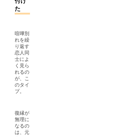
付け
た
喧嘩別
れを繰
り返す
恋人同
士によ
く見ら
れるの
が、こ
のタイ
プ。
復縁が
無理に
なるの
は、元