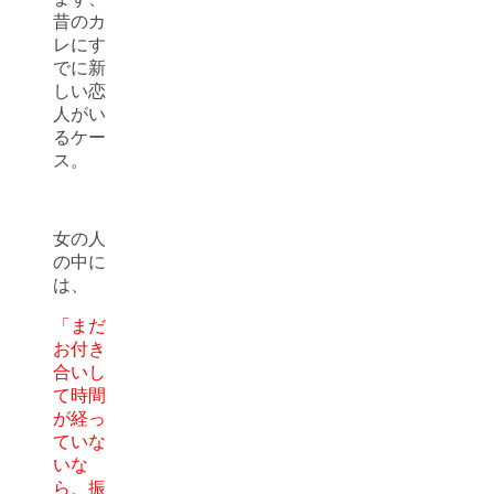
昔のカ
レにす
でに新
しい恋
人がい
るケー
ス。
女の人
の中に
は、
「まだ
お付き
合いし
て時間
が経っ
ていな
いな
ら、振