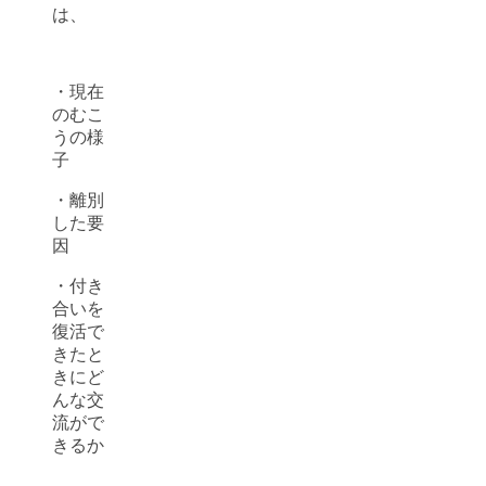
は、
・現在
のむこ
うの様
子
・離別
した要
因
・付き
合いを
復活で
きたと
きにど
んな交
流がで
きるか