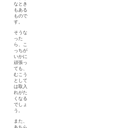
なとき
もある
もので
す。
そうな
った
ら、こ
っちが
いかに
頑張っ
ても、
むこう
として
は取入
れがた
くなる
でしょ
う。
また、
あちら