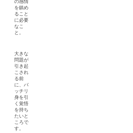
の感情
を鎮め
ること
に必要
なこ
と。
大きな
問題が
引き起
こされ
る前
に、バ
ッチリ
身を引
く覚悟
を持ち
たいと
ころで
す。