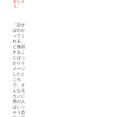
ましょ
う。
「話せ
ばわか
ってく
れる」
と挽回
するこ
とばっ
かりイ
メージ
したと
ころ
で、そ
んな元
カノに
男の人
はいっ
そう恐