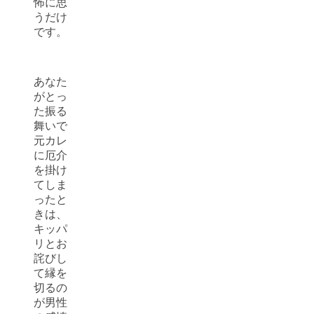
怖に思
うだけ
です。
あなた
がとっ
た振る
舞いで
元カレ
に厄介
を掛け
てしま
ったと
きは、
キッパ
リとお
詫びし
て縁を
切るの
が男性