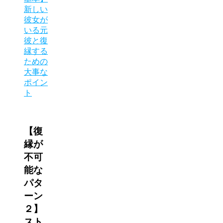
新しい
彼女が
いる元
彼と復
縁する
ための
大事な
ポイン
ト
【復
縁が
不可
能な
パタ
ーン
２】
スト