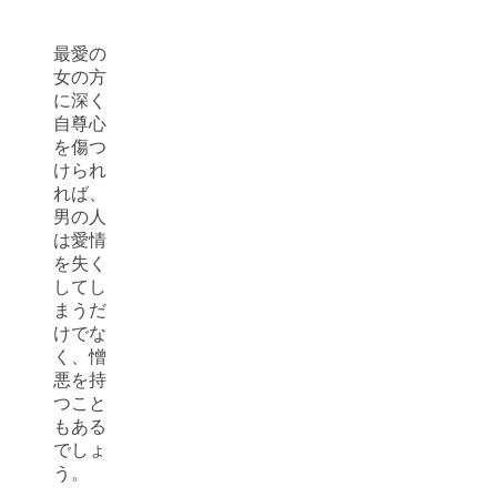
最愛の
女の方
に深く
自尊心
を傷つ
けられ
れば、
男の人
は愛情
を失く
してし
まうだ
けでな
く、憎
悪を持
つこと
もある
でしょ
う。