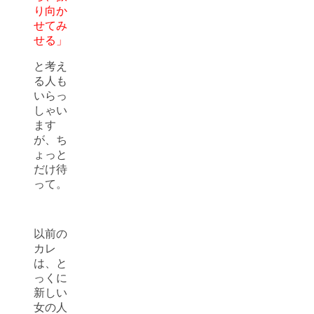
り向か
せてみ
せる」
と考え
る人も
いらっ
しゃい
ます
が、ち
ょっと
だけ待
って。
以前の
カレ
は、と
っくに
新しい
女の人