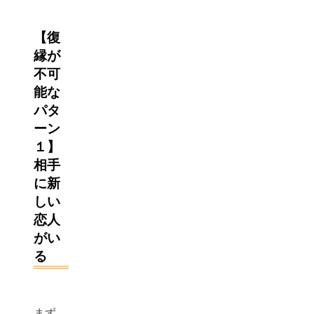
【復
縁が
不可
能な
パタ
ーン
１】
相手
に新
しい
恋人
がい
る
まず、