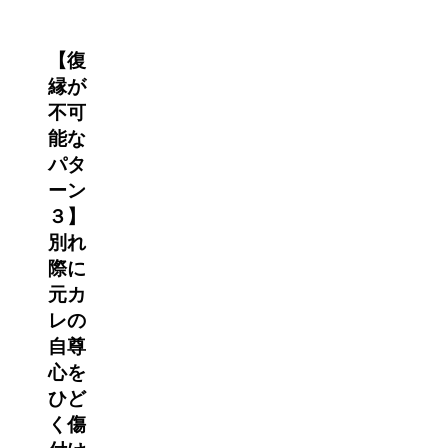
【復
縁が
不可
能な
パタ
ーン
３】
別れ
際に
元カ
レの
自尊
心を
ひど
く傷