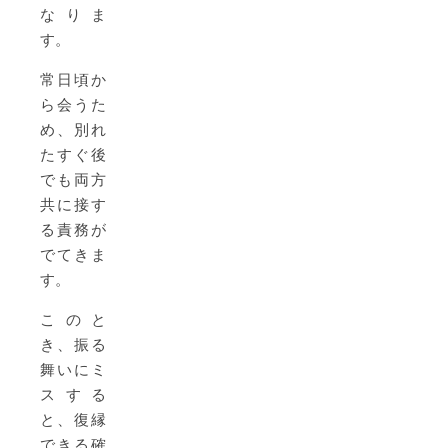
なりま
す。
常日頃か
ら会うた
め、別れ
たすぐ後
でも両方
共に接す
る責務が
でてきま
す。
このと
き、振る
舞いにミ
スする
と、復縁
できる確