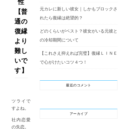
性
元カレに新しい彼女｜しかもブロックさ
【普
れたら復縁は絶望的？
通の
復縁
どのくらいがベスト？彼女がいる元彼と
の冷却期間について
より
難し
【これさえ抑えれば完璧】復縁ＬＩＮＥ
いで
で心がけたいコツ４つ！
す】
最近のコメント
ツライで
すよね。
アーカイブ
社内恋愛
の失恋。