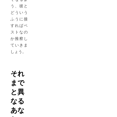
う、彼と
どういう
ふうに接
すればベ
ストなの
か推察し
ていきま
しょう。
それ
まで
と異
なる
あな