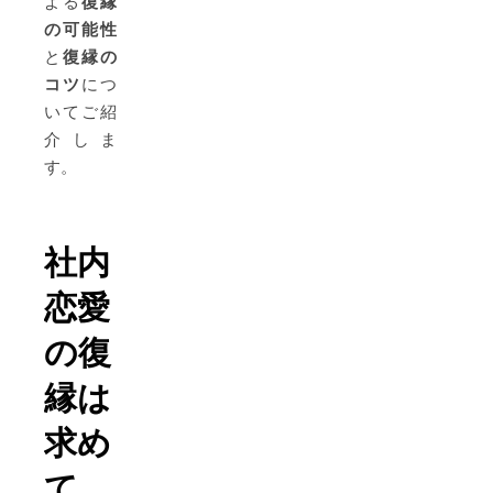
よる
復縁
の可能性
と
復縁の
コツ
につ
いてご紹
介しま
す。
社内
恋愛
の復
縁は
求め
て