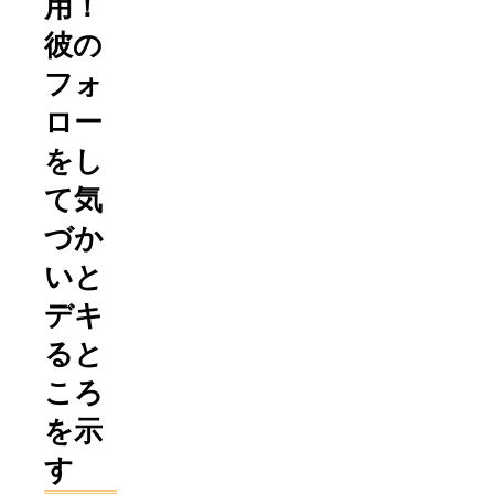
用！
彼の
フォ
ロー
をし
て気
づか
いと
デキ
ると
ころ
を示
す