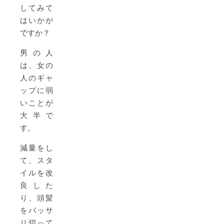
してみて
はいかが
ですか？
男の人
は、女の
人のギャ
ップに弱
いことが
大半で
す。
減量をし
て、スタ
イルを改
良した
り、頭髪
をバッサ
リ切って